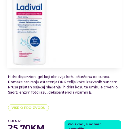
Hidrodisperzioni gel koji obnavlja kožu oštećenu od sunca.
Pomaže saniranju oštećenja DNK ćelija kože izazvanih suncem.
Pruža prijatan osjećaj hlađenja i hidrira kožu te umiruje crvenilo.
Sadrži enzim fotoliazu, dekspantenol i vitamin E.
VIŠE O PROIZVODU
CIJENA:
Proizvod je odmah
25,70KM
isporučiv.