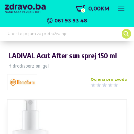
0,00KM
0
061 93 93 48
LADIVAL Acut After sun sprej 150 ml
Hidrodisperzioni gel
Ocjena proizvoda