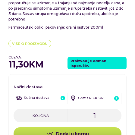
preporučuje se uzimanje u trajanju od najmanje nedelju dana, a
po prestanku simptoma uzimanje sirupa treba nastaviti još 2 do
3 dana. Sastav sirupa omogućava i dužu upotrebu, ukoliko je
potrebno
Farmaceutski oblik i pakovanje: oralni rastvor 200ml
VIŠE O PROIZVODU
CIJENA:
Proizvod je odmah
11,30KM
isporučiv.
Načini dostave
Kućna dostava
Gratis PICK-UP
KOLIČINA
Dodaj u korpu