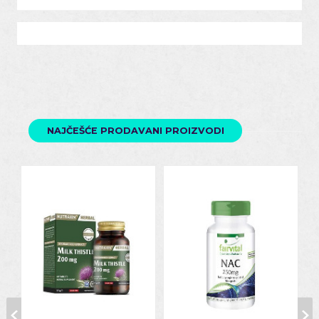
NAJČEŠĆE PRODAVANI PROIZVODI