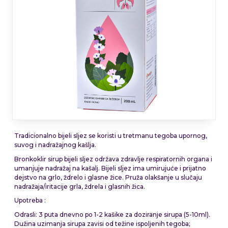
Tradicionalno bijeli sljez se koristi u tretmanu tegoba upornog,
suvog i nadražajnog kašlja.
Bronkoklir sirup bijeli sljez održava zdravlje respiratornih organa i
umanjuje nadražaj na kašalj. Bijeli sljez ima umirujuće i prijatno
dejstvo na grlo, ždrelo i glasne žice. Pruža olakšanje u slučaju
nadražaja/iritacije grla, ždrela i glasnih žica.
Upotreba :
Odrasli: 3 puta dnevno po 1-2 kašike za doziranje sirupa (5-10ml).
Dužina uzimanja sirupa zavisi od težine ispoljenih tegoba;