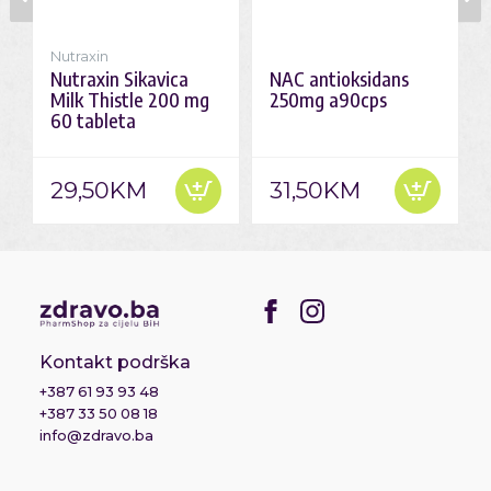
Nutraxin
Nutraxin Sikavica
NAC antioksidans
Milk Thistle 200 mg
250mg a90cps
60 tableta
29,50KM
31,50KM
Kontakt podrška
+387 61 93 93 48
+387 33 50 08 18
info@zdravo.ba